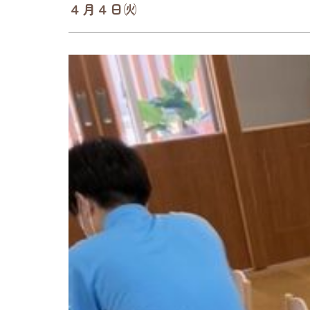
４月４日㈫