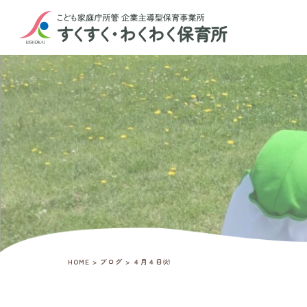
HOME
>
ブログ
>
４月４日㈫