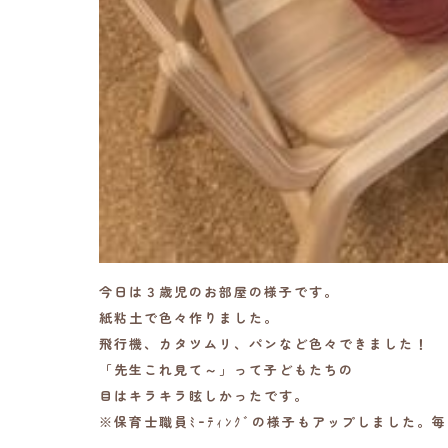
今日は３歳児のお部屋の様子です。
紙粘土で色々作りました。
飛行機、カタツムリ、パンなど色々できました！
「先生これ見て～」って子どもたちの
目はキラキラ眩しかったです。
※保育士職員ﾐｰﾃｨﾝｸﾞの様子もアップしました